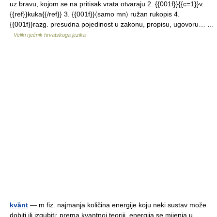
uz bravu, kojom se na pritisak vrata otvaraju 2. {{001f}}{{c=1}}v.
{{ref}}kuka{{/ref}} 3. {{001f}}〈samo mn〉 ružan rukopis 4.
{{001f}}razg. presudna pojedinost u zakonu, propisu, ugovoru… …
Veliki rječnik hrvatskoga jezika
kvȁnt
— m fiz. najmanja količina energije koju neki sustav može
dobiti ili izgubiti; prema kvantnoj teoriji, energija se mijenja u