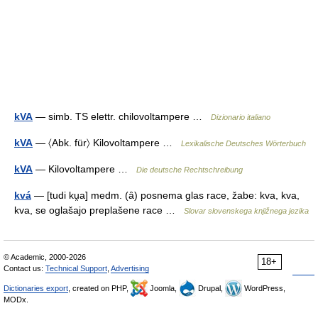
kVA
— simb. TS elettr. chilovoltampere …
Dizionario italiano
kVA
— 〈Abk. für〉 Kilovoltampere …
Lexikalische Deutsches Wörterbuch
kVA
— Kilovoltampere …
Die deutsche Rechtschreibung
kvá
— [tudi ku̯a] medm. (ȃ) posnema glas race, žabe: kva, kva,
kva, se oglašajo preplašene race …
Slovar slovenskega knjižnega jezika
© Academic, 2000-2026
18+
Contact us:
Technical Support
,
Advertising
Dictionaries export
, created on PHP,
Joomla,
Drupal,
WordPress,
MODx.