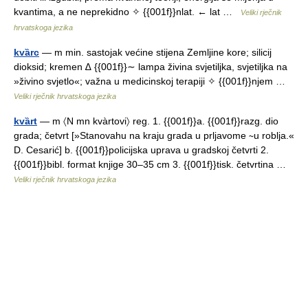
kvantima, a ne neprekidno ✧ {{001f}}nlat. ← lat …
Veliki rječnik
hrvatskoga jezika
kvȁrc
— m min. sastojak većine stijena Zemljine kore; silicij
dioksid; kremen ∆ {{001f}}∼ lampa živina svjetiljka, svjetiljka na
»živino svjetlo«; važna u medicinskoj terapiji ✧ {{001f}}njem …
Veliki rječnik hrvatskoga jezika
kvȁrt
— m 〈N mn kvàrtovi〉 reg. 1. {{001f}}a. {{001f}}razg. dio
grada; četvrt [»Stanovahu na kraju grada u prljavome ∼u roblja.«
D. Cesarić] b. {{001f}}policijska uprava u gradskoj četvrti 2.
{{001f}}bibl. format knjige 30–35 cm 3. {{001f}}tisk. četvrtina …
Veliki rječnik hrvatskoga jezika