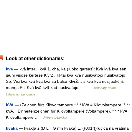
Look at other dictionaries:
kva
— kvà interj., kvã 1. cha, ka (juoko garsas): Kvà kvà kvà seni
jauni visose kertėse KlvrŽ. Tiktai kvã kvã nusikvatojo nusikvatojo
Sb. Visi kva kvã kva kva su balsu KlvrŽ. Jis kvà kvà nusijuokė iš
manęs Pc. Kvã kvã kvã kad nuskvatojo!… …
Dictionary of the
Lithuanian Language
kVA
— 〈Zeichen für〉 Kilovoltampere * * * kVA = Kilovoltampere. * * *
kVA, Einheitenzeichen für Kilovoltampere (Voltampere). * * * kVA =
Kilovoltampere …
Universal-Lexikon
kvȁka
— kvȁk|a ž 〈D L i, G mn kvȃkā〉 1. {{001f}}ručica na vratima